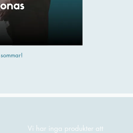
• Övningar inspirerad
Vad du bör kunna för a
Tidigare danserfaren
(kursen undervisas på
i sommar!
Vi har inga produkter att