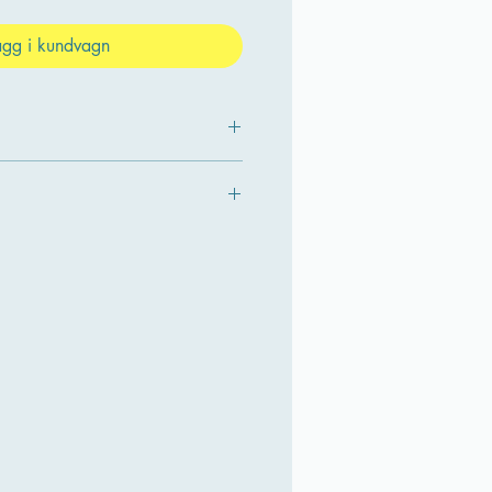
ägg i kundvagn
n teknisk träningsklass där vi
n balett, contemporary och jazz för
roll, flexibilitet och rörelsekvalitet.
att bygga en starkare och mer
ns, oavsett vilken stil du tränar
beta med:
ntroll
exibilitet
elsekvalitet