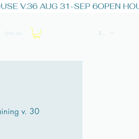
SEK (kr)
Om oss
aining v. 30