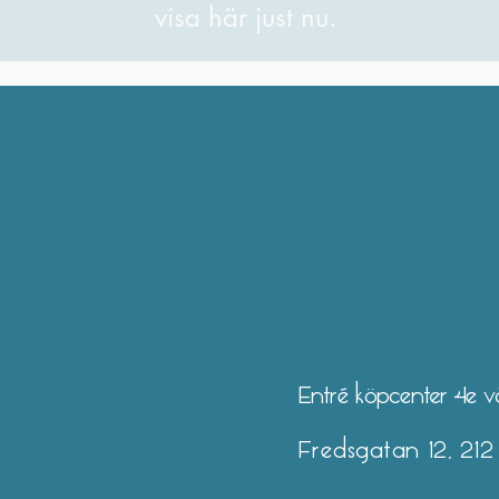
visa här just nu.
Entré köpcenter 4e 
Fredsgatan 12, 21