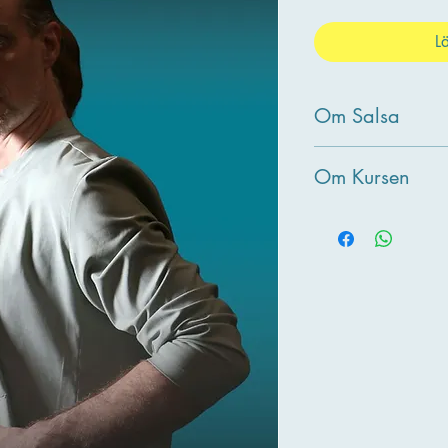
L
Om Salsa
Om Kursen
Dancer’s Training är e
blandar influenser frå
att utveckla styrka, kont
Klassen fokuserar på 
mångsidig kropp för da
mest.
Vad vi kommer att ar
• Teknik och kroppsko
• Styrka, balans och fl
• Koordination och rör