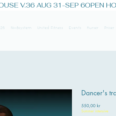
026
Nivåsystem
United Fitness
Events
Kurser
Priser
Dancer's tr
Pris
550,00 kr
Summer intensive