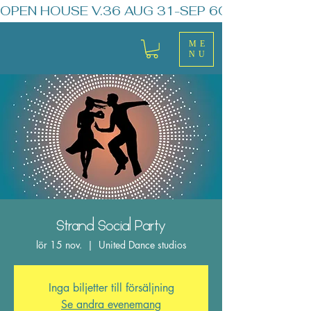
OPEN HOUSE V.36 AUG 31-SEP 6
ME
NU
Strand Social Party
lör 15 nov.
  |  
United Dance studios
Inga biljetter till försäljning
Se andra evenemang