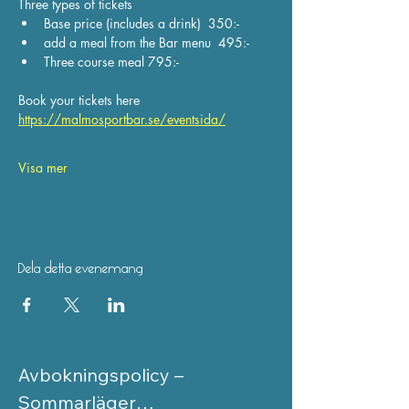
Three types of tickets
Base price (includes a drink)  350:-
add a meal from the Bar menu  495:-
Three course meal 795:- 
Book your tickets here
https://malmosportbar.se/eventsida/
Visa mer
Dela detta evenemang
Avbokningspolicy – 
Sommarläger
