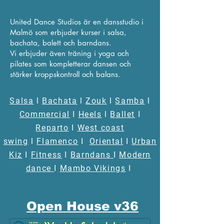
United Dance Studios är en dansstudio i
Malmö som erbjuder kurser i salsa,
bachata, balett och barndans.
Vi erbjuder även träning i yoga och
pilates som kompletterar dansen och
stärker kroppskontroll och balans.
Salsa
l
Bachata
l
Zouk
l
Samba
l
Commercial
I
Heels
l
Ballet
I
Reparto
I
West coast
swing
l
Flamenco
I
Oriental
I
Urban
Kiz
I
Fitness
I
Barndans
I
Modern
dance
I
Mambo Vikings
I
Open House v36