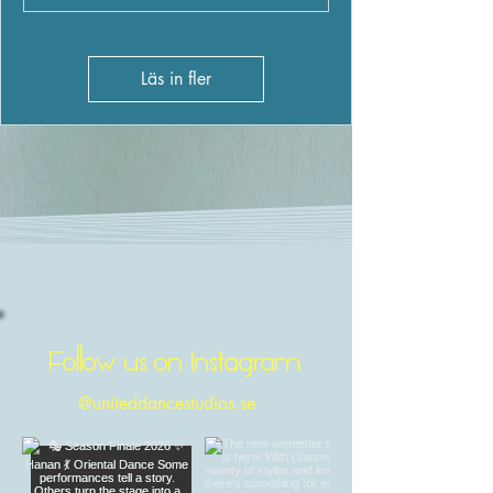
Läs in fler
Follow us on Instagram
@uniteddancestudios.se