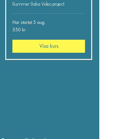
Summer Salsa Video project
Har startat 5 aug.
550
550 kr
svenska
kronor
Visa kurs