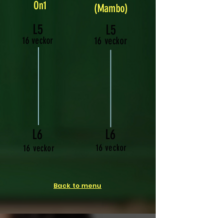
On1
(Mambo)
L5
L5
16 veckor
16 veckor
L6
L6
16 veckor
16 veckor
Back to menu