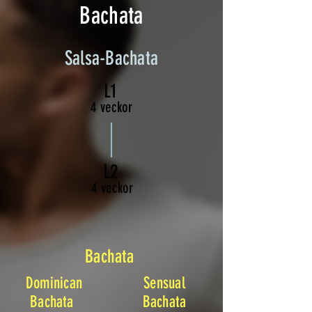
Bachata
Salsa-Bachata
L1
4 veckor
L2
4 veckor
Bachata
Dominican
Sensual
Bachata
Bachata