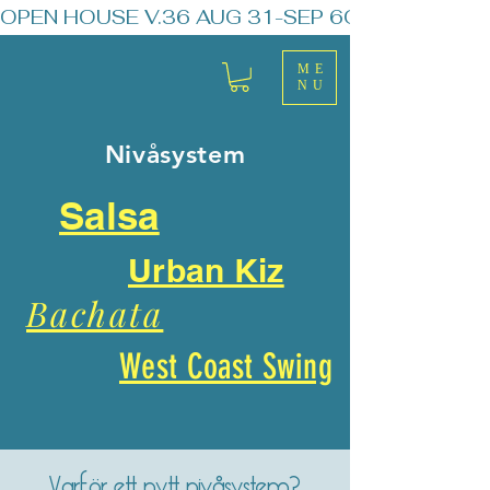
OPEN HOUSE V.36 AUG 31-SEP 6
ME
NU
Nivåsystem
Salsa
Urban Kiz
Bachata
West Coast Swing
Varför ett nytt nivåsystem?