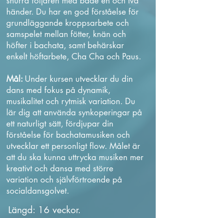
snurra följaren med både en och två
händer. Du har en god förståelse för
grundläggande kroppsarbete och
samspelet mellan fötter, knän och
höfter i bachata, samt behärskar
enkelt höftarbete, Cha Cha och Paus.
Mål:
Under kursen utvecklar du din
dans med fokus på dynamik,
musikalitet och rytmisk variation. Du
lär dig att använda synkoperingar på
ett naturligt sätt, fördjupar din
förståelse för bachatamusiken och
utvecklar ett personligt flow. Målet är
att du ska kunna uttrycka musiken mer
kreativt och dansa med större
variation och självförtroende på
socialdansgolvet.
Längd: 16 veckor.