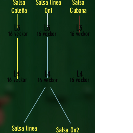
Salsa
Salsa linea
Salsa
Caleña
On1
Cubana
L3
L3
L3
16 veckor
16 veckor
16 veckor
L4
L4
L4
16 veckor
16 veckor
16 veckor
Salsa linea
Salsa On2