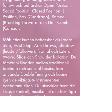
follow och behärskar Open Position,
Social Position, Closed Position, L
Position, Box (Cuadrado), Rompe
(Breaking Forward) och Hair Comb
(Caricia).
Mål:
Efter kursen behärskar du Lateral
Step, Twist Step, Arm Throws, Shadow
(leader/follower), Frontal och Lateral
Wave, Slide och Shoulder Isolation. Du
förstår skillnaden mellan traditionell
bachata och sensual basics, kan
använda Double Timing och känner
igen de viktigaste instrumenten i
bachatamusiken. Du utvecklar även din
kroppskontroll, musikalitet och förmåga
att dansa Sensual Bachata med ett
mjukt och naturligt flow.