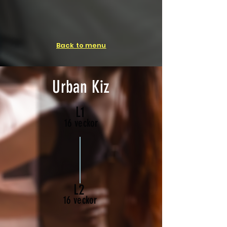
Back to menu
Urban Kiz
L1
16 veckor
L2
16 veckor