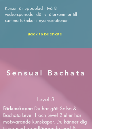
Kursen är uppdelad i två 8-
veckorsperioder där vi återkommer till
samma tekniker i nya variationer.
Back to bachata
Sensual Bachata
Level 3
Förkunskaper:
Du har gått Salsa &
Bachata Level 1 och Level 2 eller har
motsvarande kunskaper. Du känner dig
trygg med grundläggande lead &